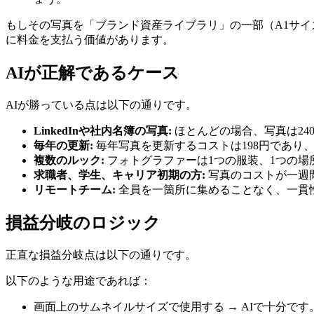
もしその写真を「ブランド資産ライブラリ」の一部（A1サ
に料金を支払う価値があります。
AIが正解であるケース
AIが勝っている点は以下の通りです。
LinkedInや社内名簿の写真:
ほとんどの場合、写真は24
毎年の更新:
毎年写真を更新するコストは198円であり
複数のルック:
フォトグラファーは1つの服装、1つの場所
求職者、学生、キャリア初期の方:
写真のコストが一週
リモートチーム:
全員を一箇所に集めることなく、一貫
損益分岐のロジック
正直な損益分岐点は以下の通りです。
以下のような用途であれば：
画面上のサムネイルサイズで使用する → AIで十分で