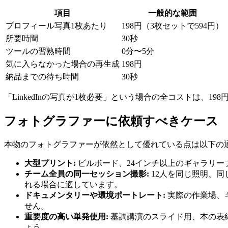
項目
一般的な範囲
プロフィール写真1枚あたり
198円（3枚セットで594円）
所要時間
30秒
ツールの習熟時間
0分〜5分
気に入らなかった場合の再生成
198円
納品までの待ち時間
30秒
「LinkedInの写真が1枚必要」という場合の全コストは、19
フォトグラファーに依頼すべきケース
本物のフォトグラファーが依然として優れている点は以下の
大型プリント:
ビルボード、24インチ以上のギャラリー
チーム全員の同一セッション撮影:
12人を同じ照明、
れる場合に適しています。
ドキュメンタリーや環境ポートレート:
実際の作業場、
せん。
重要度の高い単発使用:
基調講演のスライド用、本の表
ょう。