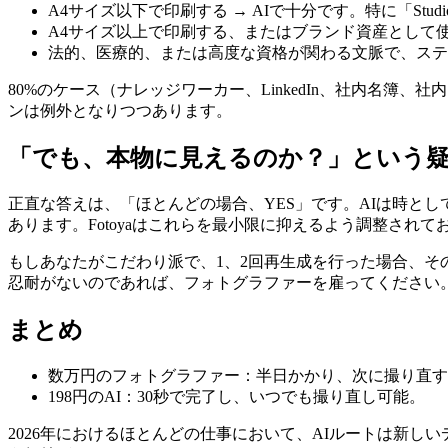
A4サイズ以下で印刷する → AIで十分です。特に「Stud
A4サイズ以上で印刷する、またはブランド資産として使
法的、医療的、または高度な資格が関わる文脈で、ステ
80%のケース（ナレッジワーカー、LinkedIn、社内名簿
ンは例外となりつつあります。
「でも、本物に見えるのか？」という
正直な答えは、「ほとんどの場合、YES」です。AIは時と
あります。Fotoyaはこれらを最小限に抑えるよう調整さ
もしあなたがこだわり派で、1、2回再生成を行った場合、
忍耐がないのであれば、フォトグラファーを雇ってください
まとめ
数万円のフォトグラファー：半日かかり、次に撮り直す
198円のAI：30秒で完了し、いつでも撮り直し可能。
2026年におけるほとんどの仕事において、AIルートは新