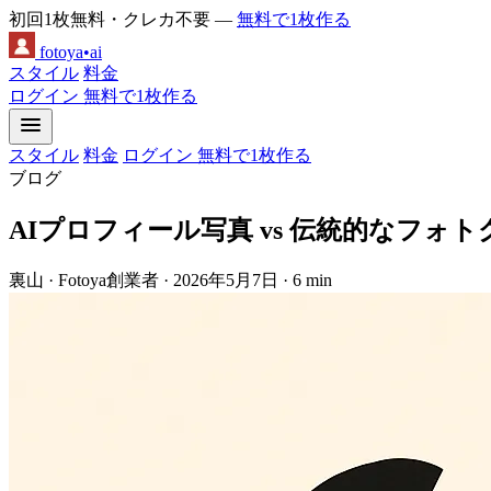
初回1枚無料・クレカ不要 —
無料で1枚作る
fotoya
•
ai
スタイル
料金
ログイン
無料で1枚作る
スタイル
料金
ログイン
無料で1枚作る
ブログ
AIプロフィール写真 vs 伝統的なフォ
裏山
·
Fotoya創業者
·
2026年5月7日
·
6 min